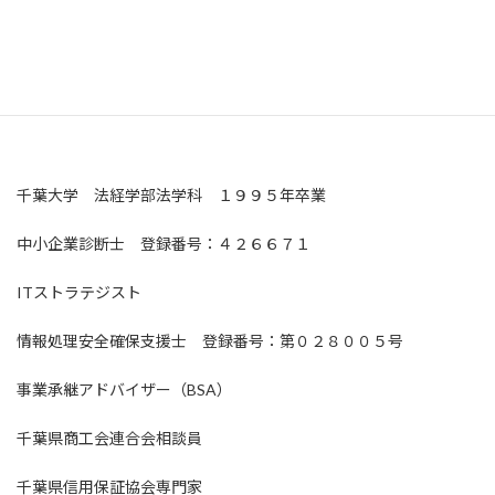
２０年以上にわたり国内外のセキュリティ商材、ネットワーク関
連製品の営業、マーケティング活動に関わる。最先端のIT知識と
経験を活かし、既存ビジネスのIT化、マーケティング活動全般の
支援を行う。千葉県千葉市在住。
千葉大学 法経学部法学科 １９９５年卒業
中小企業診断士 登録番号：４２６６７１
ITストラテジスト
情報処理安全確保支援士 登録番号：第０２８００５号
事業承継アドバイザー（BSA）
千葉県商工会連合会相談員
千葉県信用保証協会専門家