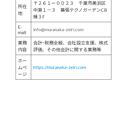
〒
２６１ー００２３
千葉市美浜区
所在
中瀬１－３ 幕張テクノガーデンCB
地
棟３F
E-
info@muranaka-zeiri.com
mail
業務
会計･税務全般、会社設立支援、株式
内容
評価、その他会計に関する業務等
ホー
https://muranaka-zeiri.com
ムペ
ージ